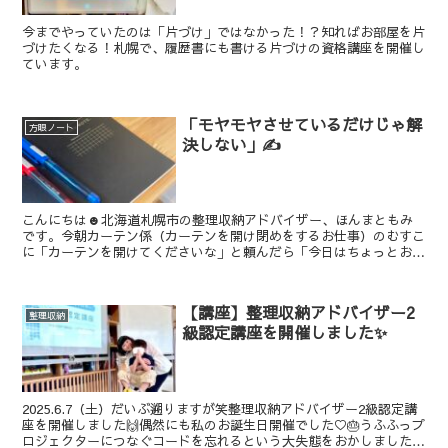
今までやっていたのは「片づけ」ではなかった！？知ればお部屋を片
づけたくなる！札幌で、履歴書にも書ける片づけの資格講座を開催し
ています。
「モヤモヤさせているだけじゃ解
方眼ノート
決しない」✍
こんにちは☻北海道札幌市の整理収納アドバイザー、ほんまともみ
です。今朝カーテン係（カーテンを開け閉めをするお仕事）のむすこ
に「カーテンを開けてくださいな」と頼んだら「今日はちょっとお休
みなんですよねぇ〜！」と言われました。お休みとかあるのね...
【講座】整理収納アドバイザー2
整理収納
級認定講座を開催しました✨
2025.6.7（土）だいぶ遡りますが笑整理収納アドバイザー2級認定講
座を開催しました🙌偶然にも私のお誕生日開催でした♡🎂うふふっプ
ロジェクターにつなぐコードを忘れるという大失態をおかしましたが