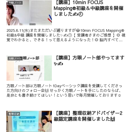
【講座】10min FOCUS
方眼ノート
Mapping®初級＆中級講座を開催
しました✍🕘️
2025.6.11(水)またまただいぶ遡りますが😂10min FOCUS Mapping®︎
初級&中級 講座を開催しました✨✍️🕒【 受講者さまのご感想 】◎ 視
覚でわかると、できる！って思えるようになった！◎ 脳内すべてを
おろす点が気に...
【講座】方眼ノート部やってます
方眼ノート
✨✍️
方眼ノート部は方眼ノート1Dayベーシック講座を受講してくださっ
た方向けのフォロー会🙌 せっかく方眼ノートを手にしたのならば、
是非とも書き続けてほしい！という思いで毎月開催しております☺️
【講座】整理収納アドバイザー2
整理収納
級認定講座を開催しました🙌