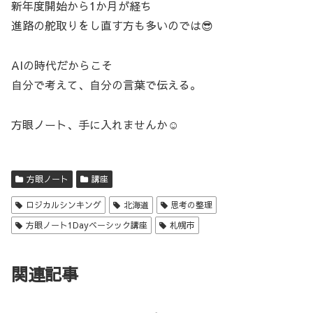
新年度開始から1か月が経ち
進路の舵取りをし直す方も多いのでは😎
AIの時代だからこそ
自分で考えて、自分の言葉で伝える。
方眼ノート、手に入れませんか☺️
方眼ノート
講座
ロジカルシンキング
北海道
思考の整理
方眼ノート1Dayベーシック講座
札幌市
関連記事