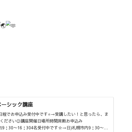
ベーシック講座
日程でお申込み受付中です⭐️→受講したい！と思ったら、ま
報ください😉講座開催日場所時間席数お申込み
幌市内9：30〜16：304名受付中です☆→日)札幌市内9：30〜