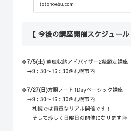
16：3...
totonoebu.com
【 今後の講座開催スケジュール
🍀
7/5(土)
整理収納アドバイザー2級認定講座
→9：30〜16：30＠札幌市内
🍀
7/27(日)
方眼ノート1Dayベーシック講座
→9：30〜16：30＠札幌市内
札幌では貴重なリアル開催です！
そして珍しく日曜日の開催になります🌞