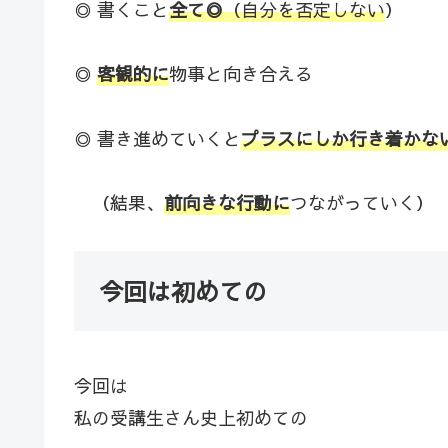
◎ 書くこと
全て◎
（自分を否定しない
）
◎
客観的に
物事と向き合える
◎ 書き進めていくと
プラスにしか行き着かな
（結果、
前向きな行動に
つながっていく）
今回は初めての
今回は
私の受講生さん史上初めての