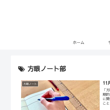
ホーム
方眼ノート部
1
方眼ノート
「方
期的
に開
こと