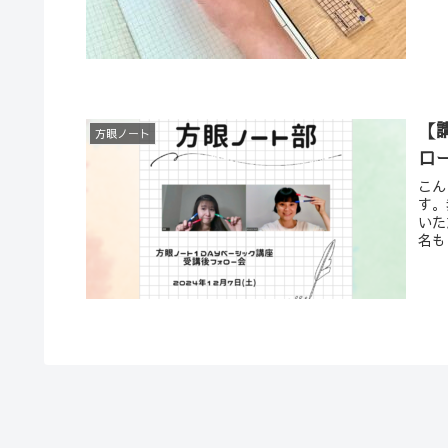
【
方眼ノート
ロ
こん
す。
いた
名も