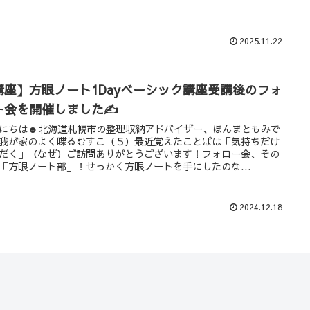
2025.11.22
講座】方眼ノート1Dayベーシック講座受講後のフォ
ー会を開催しました✍
にちは☻北海道札幌市の整理収納アドバイザー、ほんまともみで
我が家のよく喋るむすこ（５）最近覚えたことばは「気持ちだけ
だく」（なぜ）ご訪問ありがとうございます！フォロー会、その
「方眼ノート部」！せっかく方眼ノートを手にしたのな...
2024.12.18