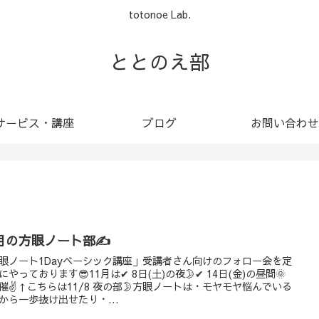
totonoe Lab.
ととのえ部
サービス・講座
ブログ
お問い合わせ
1月の方眼ノート部✍️
眼ノート1Dayベーシック講座」受講者さん向けのフォロー会を定
にやっております😎11月は✔︎ 8日(土)の夜🌛✔︎ 14日(金)の昼間🌞
催✌️↑こちらは11/8 夜の部🌛方眼ノートは・モヤモヤ悩んでいる
から一歩抜け出せたり・...