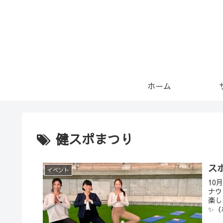
ホーム
健スポまつり
ス
イベント
10
ナウ
楽し
✨（